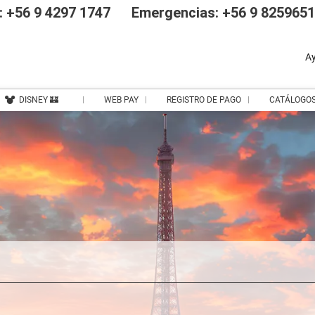
 +56 9 4297 1747
Emergencias: +56 9 825965
A
DISNEY 🏰
WEB PAY
REGISTRO DE PAGO
CATÁLOGO
Excursiones & Entradas
Arriendo de Autos
Trasla