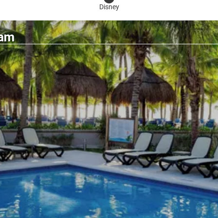
Disney
ham