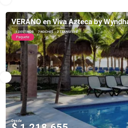
VERANO en Viva Azteca by Wynd
1 DESTINOS
7 NOCHES
2 TRANSFERS
Paquete
Desde
$ 1.218.655