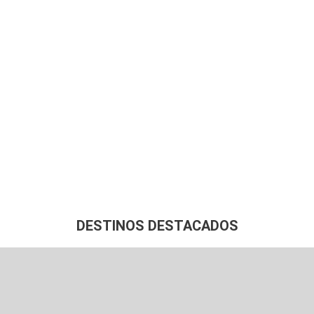
Grandes Viajes
es únicos y cuidadosamente diseñados para descubr
mundo a lo grande.
DESTINOS DESTACADOS