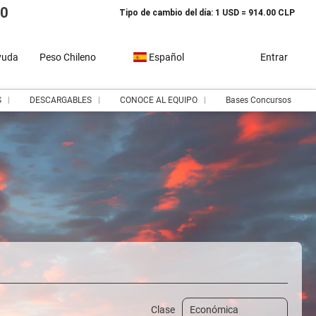
10
Tipo de cambio del día: 1 USD = 914.00 CLP
yuda
Peso Chileno
Español
Entrar
S
DESCARGABLES
CONOCE AL EQUIPO
Bases Concursos
dos
Circuitos
Arma tu Viaje
Routing
Clase