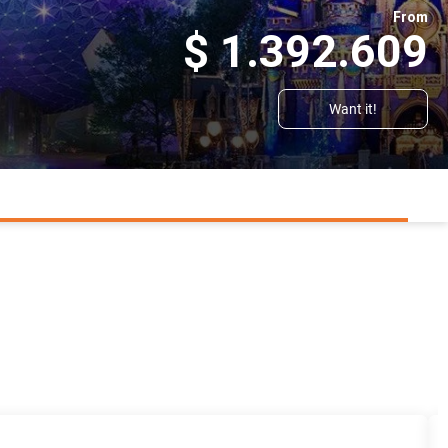
From
$ 1.392.609
Want it!