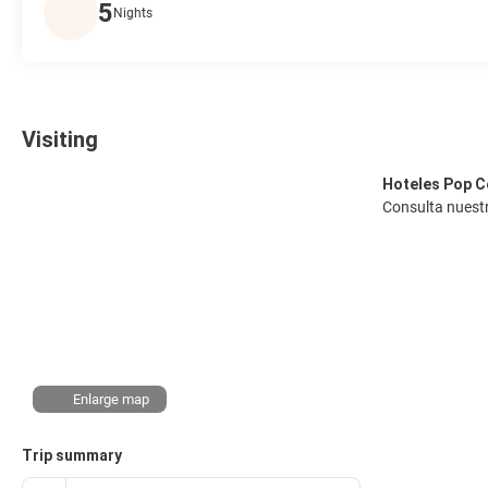
5
Nights
Visiting
Hoteles Pop Ce
Consulta nuest
Enlarge map
Trip summary