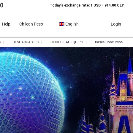
10
Today’s exchange rate: 1 USD = 914.00 CLP
Help
Chilean Peso
English
Login
S
DESCARGABLES
CONOCE AL EQUIPO
Bases Concursos