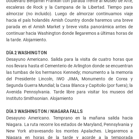
boulevard Benjamín Franklin con parada frente al Museo de Arte,
escaleras de Rock y la Campana de la Libertad. Tiempo para
almorzar (no incluido). Luego de almorzar continuamos viaje
hacia el país holandés Amish Country donde haremos una breve
parada en el Amish Market y breve visita panorámica antes de
continuar hacia Washington donde llegaremos a últimas horas de
la tarde. Alojamiento.
DÍA 2 WASHINGTON
Desayuno Americano. Salida para la visita de cuatro horas que
nos llevara hasta el Cementerio de Arlington donde se encuentran
las tumbas de los hermanos Kennedy; monumento a la memoria
del Presidente Lincoln, IWO JIMA, Monumento de Corea y
Segunda Guerra Mundial; la Casa Blanca y Capitolio (por fuera); la
Avenida Pennsylvania. Tarde libre para visitar los museos del
Instituto Smithsonian. Alojamiento
DÍA 3 WASHINGTON / NIAGARA FALLS
Desayuno Americano. Temprano en la mañana salida hacia
Niagara. La ruta recorre los estados de Maryland, Pennsylvania y
New York atravesando los montes Apalaches. Llegaremos a
Niagara en horas de la tarde y acorde a la temporada