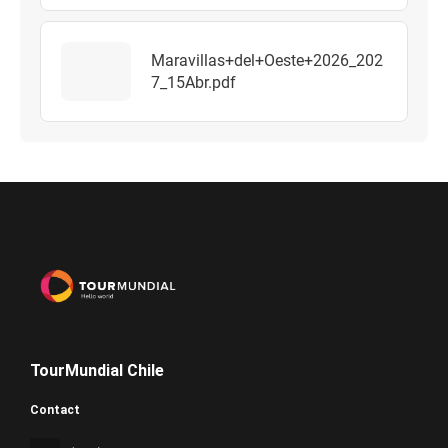
Maravillas+del+Oeste+2026_202
7_15Abr.pdf
TourMundial Chile
Contact