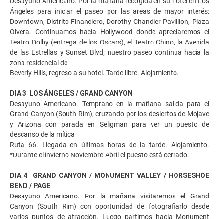
Desayuno Americano. Por la mañana recogida en su hotel en Los
Ángeles para iniciar el paseo por las areas de mayor interés:
Downtown, Distrito Financiero, Dorothy Chandler Pavillion, Plaza
Olvera. Continuamos hacia Hollywood donde apreciaremos el
Teatro Dolby (entrega de los Oscars), el Teatro Chino, la Avenida
de las Estrellas y Sunset Blvd; nuestro paseo continua hacia la
zona residencial de
Beverly Hills, regreso a su hotel. Tarde libre. Alojamiento.
DIA 3 LOS ÁNGELES / GRAND CANYON
Desayuno Americano. Temprano en la mañana salida para el
Grand Canyon (South Rim), cruzando por los desiertos de Mojave
y Arizona con parada en Seligman para ver un puesto de
descanso de la mítica
Ruta 66. Llegada en últimas horas de la tarde. Alojamiento.
*Durante el invierno Noviembre-Abril el puesto está cerrado.
DIA 4 GRAND CANYON / MONUMENT VALLEY / HORSESHOE
BEND / PAGE
Desayuno Americano. Por la mañana visitaremos el Grand
Canyon (South Rim) con oportunidad de fotografiarlo desde
varios puntos de atracción. Luego partimos hacia Monument