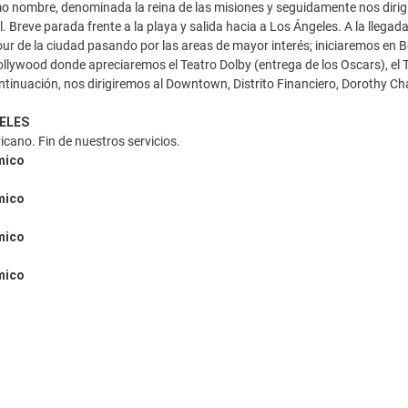
o nombre, denominada la reina de las misiones y seguidamente nos dirigi
. Breve parada frente a la playa y salida hacia a Los Ángeles. A la llegad
tour de la ciudad pasando por las areas de mayor interés; iniciaremos en 
ollywood donde apreciaremos el Teatro Dolby (entrega de los Oscars), el T
ntinuación, nos dirigiremos al Downtown, Distrito Financiero, Dorothy Chan
GELES
ano. Fin de nuestros servicios.
mico
mico
mico
mico