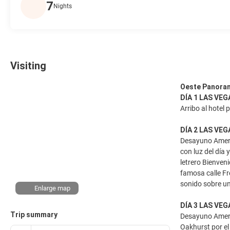
7
Nights
Visiting
Oeste Panora
DÍA 1 LAS VEG
Arribo al hotel 
DÍA 2 LAS VEG
Desayuno Americ
con luz del día
letrero Bienven
famosa calle Fr
sonido sobre un
Enlarge map
DÍA 3 LAS VE
Trip summary
Desayuno Ameri
Oakhurst por el