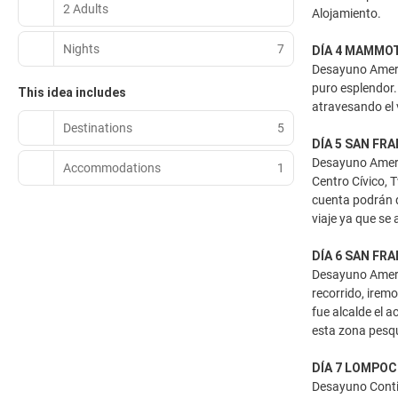
2 Adults
Alojamiento.
Nights
7
DÍA 4 MAMMOT
Desayuno Ameri
puro esplendor
This idea includes
atravesando el 
Destinations
5
DÍA 5 SAN FR
Desayuno Americ
Accommodations
1
Centro Cívico, 
cuenta podrán q
viaje ya que se
DÍA 6 SAN FR
Desayuno Americ
recorrido, irem
fue alcalde el a
esta zona pesqu
DÍA 7 LOMPOC
Desayuno Contin