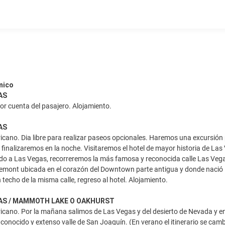
mico
AS
por cuenta del pasajero. Alojamiento.
AS
ano. Dia libre para realizar paseos opcionales. Haremos una excursión
 y finalizaremos en la noche. Visitaremos el hotel de mayor historia de 
ido a Las Vegas, recorreremos la más famosa y reconocida calle Las Vegas
emont ubicada en el corazón del Downtown parte antigua y donde nació L
 techo de la misma calle, regreso al hotel. Alojamiento.
GAS / MAMMOTH LAKE O OAKHURST
cano. Por la mañana salimos de Las Vegas y del desierto de Nevada y en
 conocido y extenso valle de San Joaquín. (En verano el itinerario se ca