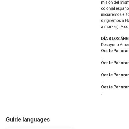
misión del mism
colonial español
iniciaremos el 
dirigiremos a H
almorzar). A co
DÍA 8 LOS ÁN
Desayuno Americ
Oeste Panora
.
Oeste Panora
.
Oeste Panora
.
Oeste Panora
.
Guide languages