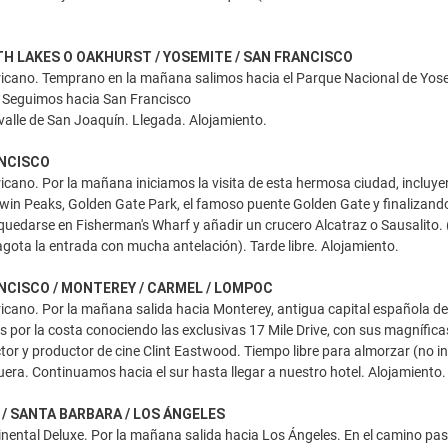
H LAKES O OAKHURST / YOSEMITE / SAN FRANCISCO
cano. Temprano en la mañana salimos hacia el Parque Nacional de Yosem
. Seguimos hacia San Francisco
valle de San Joaquín. Llegada. Alojamiento.
ANCISCO
ano. Por la mañana iniciamos la visita de esta hermosa ciudad, incluyend
Twin Peaks, Golden Gate Park, el famoso puente Golden Gate y finalizand
uedarse en Fisherman's Wharf y añadir un crucero Alcatraz o Sausalito.
 agota la entrada con mucha antelación). Tarde libre. Alojamiento.
ANCISCO / MONTEREY / CARMEL / LOMPOC
ano. Por la mañana salida hacia Monterey, antigua capital española del
os por la costa conociendo las exclusivas 17 Mile Drive, con sus magnífic
ctor y productor de cine Clint Eastwood. Tiempo libre para almorzar (no inc
era. Continuamos hacia el sur hasta llegar a nuestro hotel. Alojamiento.
 / SANTA BARBARA / LOS ÁNGELES
ental Deluxe. Por la mañana salida hacia Los Ángeles. En el camino pa