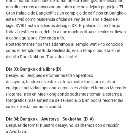
Por la mañana después de tomar nuestro energizante desayuno,
nos dirigiremos a observar una obra que nos dejará perplejos "El
Gran Palacio de Bangkok" es un complejo de edificios en Bangkok,
este sirvió como residencia oficial del rey de Tailandia desde el
siglo XVIII hasta mediados del siglo XX. El palacio sin embargo
todavía está en uso, debido a que muchos rituales reales se llevan
a cabo aquí por el Rey cada año.
Posteriormente nos trasladaremos al Templo Wat Pho conocido
como el Templo del Buda Reclinado, es un templo budista en el
distrito Phra Nakhon. Traslado al hotel.
Día 03: Bangkok día libre (D)
Desayuno. Después de tomar nuestro apetitoso
desayuno, tendremos este día, totalmente libre para realizar
cualquier actividad opcional como lo es visitar el famoso Mercado
Flotante, Tren en Mae klong donde podremos tomar la estampa
fotográfica más autentica de Tailandia, o bien podrá recorrer las
calles de esta hermosa ciudad.
Día 04: Bangkok - Ayuttaya - Sukhothai (D-A)
Después de tomar nuestro desayuno, saldremos con dirección
a Ayuttaya.