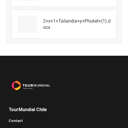
2+x+1+Tailandia+y+Phuket+(1).d
ocx
TourMundial Chile
Contact