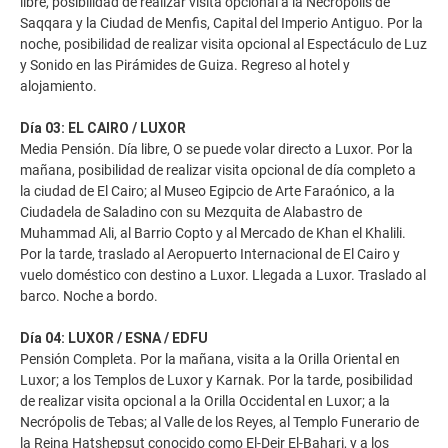
libre, posibilidad de realizar visita opcional a la Necrópolis de
Saqqara y la Ciudad de Menfis, Capital del Imperio Antiguo. Por la
noche, posibilidad de realizar visita opcional al Espectáculo de Luz
y Sonido en las Pirámides de Guiza. Regreso al hotel y
alojamiento.
Día 03: EL CAIRO / LUXOR
Media Pensión. Día libre, O se puede volar directo a Luxor. Por la
mañana, posibilidad de realizar visita opcional de día completo a
la ciudad de El Cairo; al Museo Egipcio de Arte Faraónico, a la
Ciudadela de Saladino con su Mezquita de Alabastro de
Muhammad Ali, al Barrio Copto y al Mercado de Khan el Khalili.
Por la tarde, traslado al Aeropuerto Internacional de El Cairo y
vuelo doméstico con destino a Luxor. Llegada a Luxor. Traslado al
barco. Noche a bordo.
Día 04: LUXOR / ESNA / EDFU
Pensión Completa. Por la mañana, visita a la Orilla Oriental en
Luxor; a los Templos de Luxor y Karnak. Por la tarde, posibilidad
de realizar visita opcional a la Orilla Occidental en Luxor; a la
Necrópolis de Tebas; al Valle de los Reyes, al Templo Funerario de
la Reina Hatshepsut conocido como El-Deir El-Bahari, y a los