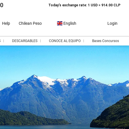
10
Today’s exchange rate: 1 USD = 914.00 CLP
Help
Chilean Peso
English
Login
S
DESCARGABLES
CONOCE AL EQUIPO
Bases Concursos