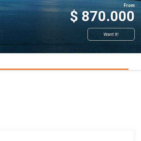
From
$ 870.000
Want it!