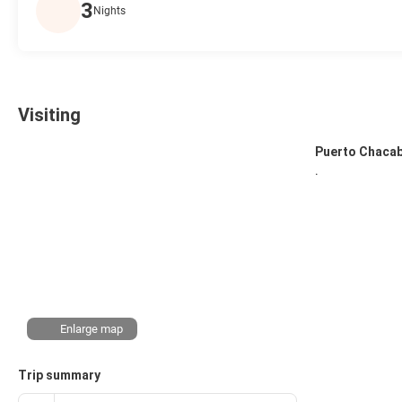
3
Nights
Visiting
Puerto Chaca
.
Enlarge map
Trip summary