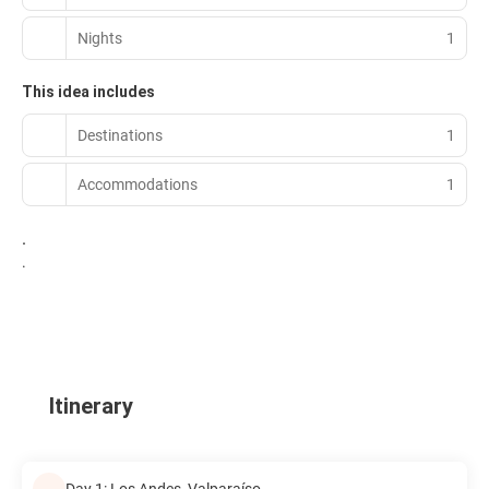
Nights
1
This idea includes
Destinations
1
Accommodations
1
.
.
Itinerary
Day 1: Los Andes, Valparaíso