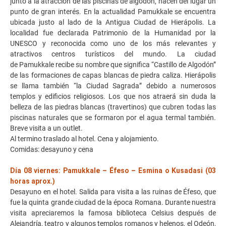
junto a la atracción de las piscinas de algodón, hacen del lugar un
punto de gran interés. En la actualidad Pamukkale se encuentra
ubicada justo al lado de la Antigua Ciudad de Hierápolis. La
localidad fue declarada Patrimonio de la Humanidad por la
UNESCO y reconocida como uno de los más relevantes y
atractivos centros turísticos del mundo. La ciudad
de Pamukkale recibe su nombre que significa “Castillo de Algodón”
de las formaciones de capas blancas de piedra caliza. Hierápolis
se llama también “la Ciudad Sagrada” debido a numerosos
templos y edificios religiosos. Los que nos atraerá sin duda la
belleza de las piedras blancas (travertinos) que cubren todas las
piscinas naturales que se formaron por el agua termal también.
Breve visita a un outlet.
Al termino traslado al hotel. Cena y alojamiento.
Comidas: desayuno y cena
Día 08 viernes: Pamukkale – Éfeso – Esmina o Kusadasi (03
horas aprox.)
Desayuno en el hotel. Salida para visita a las ruinas de Éfeso, que
fue la quinta grande ciudad de la época Romana. Durante nuestra
visita apreciaremos la famosa biblioteca Celsius después de
Alejandría, teatro y algunos templos romanos y helenos, el Odeón,