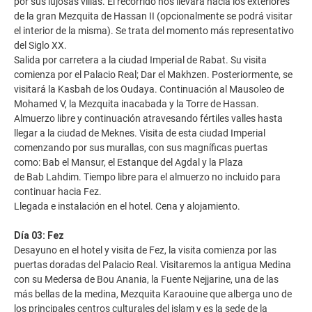
por sus lujosas villas. El recorrido nos llevará hacia los exteriores
de la gran Mezquita de Hassan II (opcionalmente se podrá visitar
el interior de la misma). Se trata del momento más representativo
del Siglo XX.
Salida por carretera a la ciudad Imperial de Rabat. Su visita
comienza por el Palacio Real; Dar el Makhzen. Posteriormente, se
visitará la Kasbah de los Oudaya. Continuación al Mausoleo de
Mohamed V, la Mezquita inacabada y la Torre de Hassan.
Almuerzo libre y continuación atravesando fértiles valles hasta
llegar a la ciudad de Meknes. Visita de esta ciudad Imperial
comenzando por sus murallas, con sus magníficas puertas
como: Bab el Mansur, el Estanque del Agdal y la Plaza
de Bab Lahdim. Tiempo libre para el almuerzo no incluido para
continuar hacia Fez.
Llegada e instalación en el hotel. Cena y alojamiento.
Día 03: Fez
Desayuno en el hotel y visita de Fez, la visita comienza por las
puertas doradas del Palacio Real. Visitaremos la antigua Medina
con su Medersa de Bou Anania, la Fuente Nejjarine, una de las
más bellas de la medina, Mezquita Karaouine que alberga uno de
los principales centros culturales del islam y es la sede de la