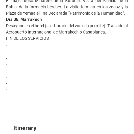
El majestuoso Minarete de la Kutubia. Visita del Palacio de la
Bahía, de la farmacia bereber. La visita termina en los zocoz y la
Plaza de Yemaa el Fna Declarada “Patrimonio de la Humanidad”.
Día 08: Marrakech
Desayuno en el hotel (si el horario del vuelo lo permite). Traslado al
Aeropuerto Internacional de Marrakech o Casablanca.
FIN DE LOS SERVICIOS
.
.
.
.
.
.
.
.
Itinerary