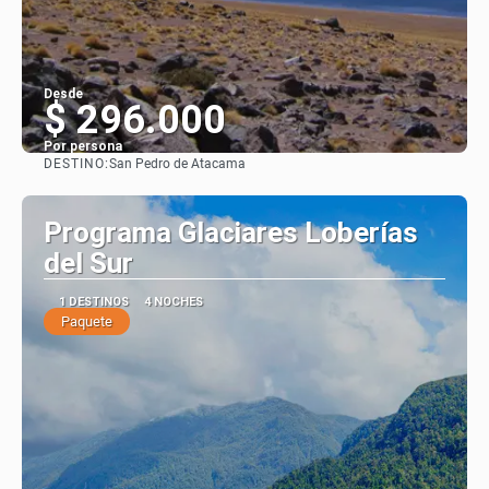
Desde
$ 296.000
Por persona
DESTINO:
San Pedro de Atacama
Ver
Programa Glaciares Loberías
del Sur
1 DESTINOS
4 NOCHES
Paquete