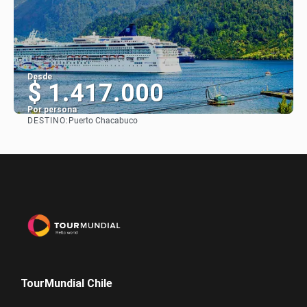
Desde
$ 1.417.000
Por persona
DESTINO:
Puerto Chacabuco
Ver
TourMundial Chile