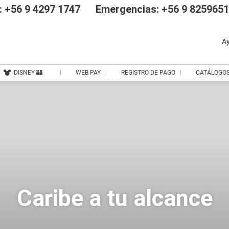
 +56 9 4297 1747
Emergencias: +56 9 825965
A
DISNEY 🏰
WEB PAY
REGISTRO DE PAGO
CATÁLOGO
Caribe a tu alcance