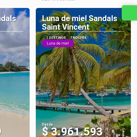
Ver
Contacta con nosotros
ndals
Luna de miel Sandals
Saint Vincent
1 DESTINOS
7 NOCHES
Luna de miel
Desde
9
$ 3.961.593