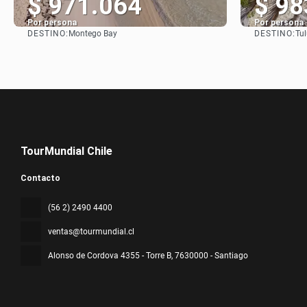
$ 971.064
$ 98
Por persona
Por persona
DESTINO:
DESTINO:
Montego Bay
Tu
Ver
TourMundial Chile
Contacto
(56 2) 2490 4400
ventas@tourmundial.cl
Alonso de Cordova 4355 - Torre B
, 7630000 - Santiago