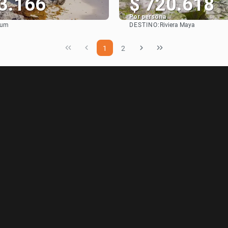
3.166
$ 720.618
Por persona
DESTINO:
lum
Riviera Maya
Ver
Ver
1
2