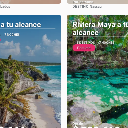
Por persona
DESTINO:
rbados
Nassau
Ver
Ver
a tu alcance
Riviera Maya a t
alcance
S
7 NOCHES
1 DESTINOS
7 NOCHES
Paquete
Desde