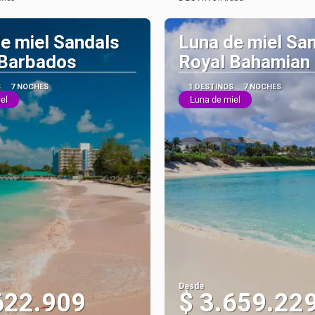
Ver
Ver
e miel Sandals
Luna de miel Sa
 Barbados
Royal Bahamian
S
7 NOCHES
1 DESTINOS
7 NOCHES
el
Luna de miel
Desde
622.909
$ 3.659.22