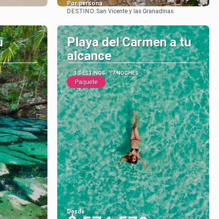
Por persona
DESTINO:
San Vicente y las Granadinas
Ver
u
Playa del Carmen a tu
alcance
1 DESTINOS
7 NOCHES
Paquete
Desde