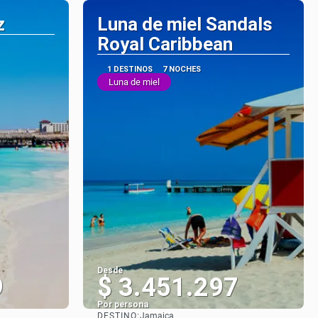
z
Luna de miel Sandals
Royal Caribbean
1 DESTINOS
7 NOCHES
Luna de miel
Desde
9
$ 3.451.297
Por persona
DESTINO:
Jamaica