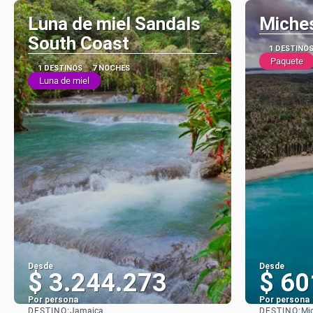
Luna de miel Sandals
Miches
South Coast
1 DESTINO
Paquete
1 DESTINOS
7 NOCHES
Luna de miel
Desde
Desde
$ 3.244.273
$ 60
Por persona
Por persona
DESTINO:
DESTINO:
Jamaica
Mi