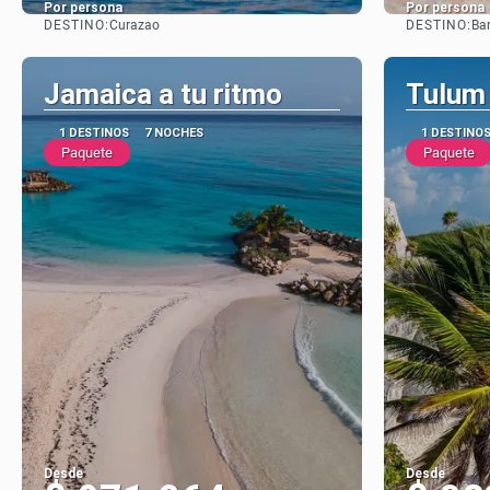
Por persona
Por persona
DESTINO:
DESTINO:
Curazao
Ba
Ver
Jamaica a tu ritmo
Tulum 
1 DESTINOS
7 NOCHES
1 DESTINO
Paquete
Paquete
Desde
Desde