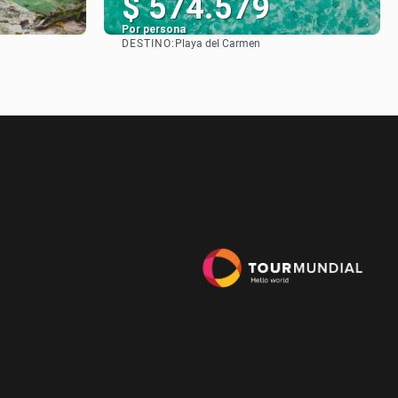
$ 574.579
Por persona
DESTINO:
Playa del Carmen
Ver