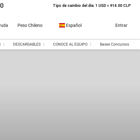
10
Tipo de cambio del día: 1 USD = 914.00 CLP
yuda
Peso Chileno
Español
Entrar
S
DESCARGABLES
CONOCE AL EQUIPO
Bases Concursos