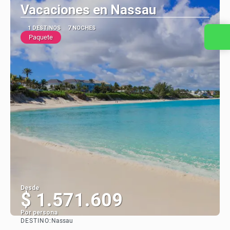
Vacaciones en Nassau
1 DESTINOS
7 NOCHES
Paquete
Desde
$ 1.571.609
Por persona
DESTINO:
Nassau
Ver