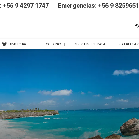
 +56 9 4297 1747
Emergencias: +56 9 825965
A
DISNEY 🏰
WEB PAY
REGISTRO DE PAGO
CATÁLOGO