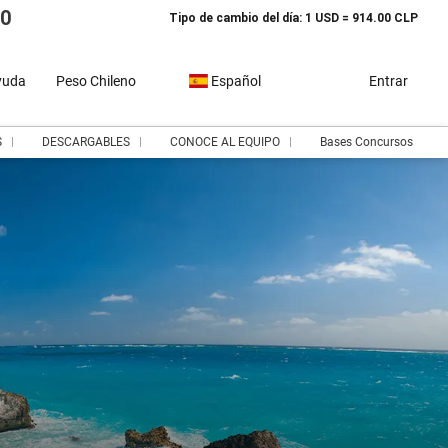
10
Tipo de cambio del día: 1 USD = 914.00 CLP
yuda
Peso Chileno
Español
Entrar
S
DESCARGABLES
CONOCE AL EQUIPO
Bases Concursos