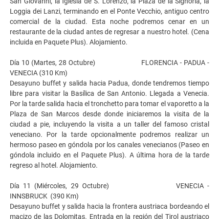
San Giovanni, la Iglesia de S. Lorenzo, la Plaza de la Signoria, la
Loggia dei Lanzi, terminando en el Ponte Vecchio, antiguo centro
comercial de la ciudad. Esta noche podremos cenar en un
restaurante de la ciudad antes de regresar a nuestro hotel. (Cena
incluida en Paquete Plus). Alojamiento.
Día 10 (Martes, 28 Octubre) FLORENCIA - PADUA -
VENECIA (310 Km)
Desayuno buffet y salida hacia Padua, donde tendremos tiempo
libre para visitar la Basílica de San Antonio. Llegada a Venecia.
Por la tarde salida hacia el tronchetto para tomar el vaporetto a la
Plaza de San Marcos desde donde iniciaremos la visita de la
ciudad a pie, incluyendo la visita a un taller del famoso cristal
veneciano. Por la tarde opcionalmente podremos realizar un
hermoso paseo en góndola por los canales venecianos (Paseo en
góndola incluido en el Paquete Plus). A última hora de la tarde
regreso al hotel. Alojamiento.
Día 11 (Miércoles, 29 Octubre) VENECIA -
INNSBRUCK (390 Km)
Desayuno buffet y salida hacia la frontera austriaca bordeando el
macizo de las Dolomitas. Entrada en la región del Tirol austriaco