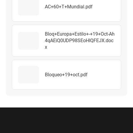
AC+60+T+Mundial.pdf
Bloq+Europa+Estilo+-+19+Oct-Ah
4qAEiQ0UDP98SEoHIQFEJX.doc
x
Bloqueo+19+oct.pdf