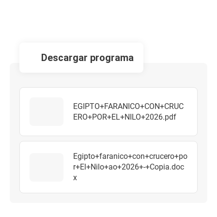
descargar programa
EGIPTO+FARANICO+CON+CRUC
ERO+POR+EL+NILO+2026.pdf
Egipto+faranico+con+crucero+po
r+El+Nilo+ao+2026+-+Copia.doc
x