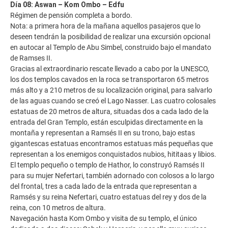
Día 08: Aswan – Kom Ombo – Edfu
Régimen de pensión completa a bordo.
Nota: a primera hora de la mañana aquellos pasajeros que lo
deseen tendrán la posibilidad de realizar una excursión opcional
en autocar al Templo de Abu Simbel, construido bajo el mandato
de Ramses II.
Gracias al extraordinario rescate llevado a cabo por la UNESCO,
los dos templos cavados en la roca se transportaron 65 metros
más alto y a 210 metros de su localización original, para salvarlo
de las aguas cuando se creó el Lago Nasser. Las cuatro colosales
estatuas de 20 metros de altura, situadas dos a cada lado de la
entrada del Gran Templo, están esculpidas directamente en la
montaña y representan a Ramsés II en su trono, bajo estas
gigantescas estatuas encontramos estatuas más pequeñas que
representan a los enemigos conquistados nubios, hititaas y libios.
El templo pequeño o templo de Hathor, lo construyó Ramsés II
para su mujer Nefertari, también adornado con colosos a lo largo
del frontal, tres a cada lado de la entrada que representan a
Ramsés y su reina Nefertari, cuatro estatuas del rey y dos de la
reina, con 10 metros de altura.
Navegación hasta Kom Ombo y visita de su templo, el único