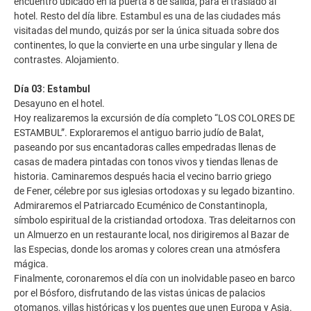
encuentro ubicado en la puerta 8 de salida, para el traslado al
hotel. Resto del día libre. Estambul es una de las ciudades más
visitadas del mundo, quizás por ser la única situada sobre dos
continentes, lo que la convierte en una urbe singular y llena de
contrastes. Alojamiento.
Día 03: Estambul
Desayuno en el hotel.
Hoy realizaremos la excursión de día completo “LOS COLORES DE
ESTAMBUL”. Exploraremos el antiguo barrio judío de Balat,
paseando por sus encantadoras calles empedradas llenas de
casas de madera pintadas con tonos vivos y tiendas llenas de
historia. Caminaremos después hacia el vecino barrio griego
de Fener, célebre por sus iglesias ortodoxas y su legado bizantino.
Admiraremos el Patriarcado Ecuménico de Constantinopla,
símbolo espiritual de la cristiandad ortodoxa. Tras deleitarnos con
un Almuerzo en un restaurante local, nos dirigiremos al Bazar de
las Especias, donde los aromas y colores crean una atmósfera
mágica.
Finalmente, coronaremos el día con un inolvidable paseo en barco
por el Bósforo, disfrutando de las vistas únicas de palacios
otomanos, villas históricas y los puentes que unen Europa y Asia.