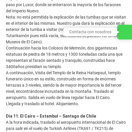
paso por Luxor, donde se enterraron la mayoría de los faraones
del Imperio Nuevo.
Nota: no está permitida la explicación de las tumbas que se visitan
en el interior de las mismas. Nuestro guía dará la explicación en el
exterior de la tumba a visitar (no se incluye la Tumba de
Contacta con nosotros
Tutankamón pues está vacía, sus tesoros se pueden ver en los
Museos de El Cairo).
Continuación hacia los Colosos de Memnón, dos gigantescas
estatuas de piedra de 18 metros y 1300 toneladas cada una que
representan al faraón sentado y tranquilo, construidas hace
3400años presidian su templo.
A continuación, Visita del Templo de la Reina Hatsepsut, templo
funerario único en su estilo, construido en forma de enormes
terrazas a 3 niveles, siendo la de mayor importancia la del tercer
nivel, encontrándose incrustada en la montaña. Traslado al
aeropuerto. Salida en vuelo de línea regular hacia El Cairo.
Llegada y traslado al hotel. Alojamiento.
Día 11: El Cairo – Estambul – Santago de Chile
A la hora indicada, traslado al aeropuerto internacional de El Cairo
para salir en el vuelo de Turkish Airlines (TK691 / TK215) de