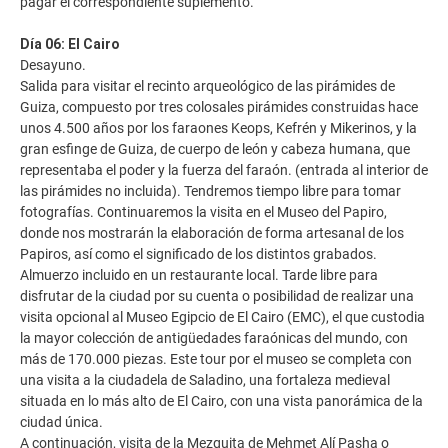
pagar el correspondiente suplemento.
Día 06: El Cairo
Desayuno.
Salida para visitar el recinto arqueológico de las pirámides de
Guiza, compuesto por tres colosales pirámides construidas hace
unos 4.500 años por los faraones Keops, Kefrén y Mikerinos, y la
gran esfinge de Guiza, de cuerpo de león y cabeza humana, que
representaba el poder y la fuerza del faraón. (entrada al interior de
las pirámides no incluida). Tendremos tiempo libre para tomar
fotografías. Continuaremos la visita en el Museo del Papiro,
donde nos mostrarán la elaboración de forma artesanal de los
Papiros, así como el significado de los distintos grabados.
Almuerzo incluido en un restaurante local. Tarde libre para
disfrutar de la ciudad por su cuenta o posibilidad de realizar una
visita opcional al Museo Egipcio de El Cairo (EMC), el que custodia
la mayor colección de antigüedades faraónicas del mundo, con
más de 170.000 piezas. Este tour por el museo se completa con
una visita a la ciudadela de Saladino, una fortaleza medieval
situada en lo más alto de El Cairo, con una vista panorámica de la
ciudad única.
A continuación, visita de la Mezquita de Mehmet Alí Pasha o