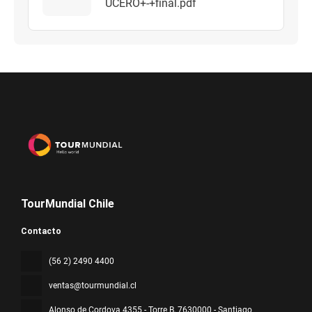
UCERO+-+final.pdf
TourMundial Chile
Contacto
(56 2) 2490 4400
ventas@tourmundial.cl
Alonso de Cordova 4355 - Torre B
, 7630000 - Santiago