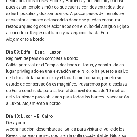
dedicado a dos dioses: Sobek y Haroeris, y por ello muy curioso
pues es un templo simétrico que cuenta con dos entradas, dos
salas hipóstilas y dos santuarios. A pocos pasos del templo se
encuentra el museo del cocodrilo donde se pueden encontrar
restos arqueológicos relacionados con el culto del Antiguo Egipto
al cocodrilo. Regreso al barco y navegación hasta Edfu.
Alojamiento a bordo
Día 09: Edfu – Esna – Luxor
Régimen de pensión completa a bordo.
Salida para visitar el Templo dedicado a Horus, y construido en
lugar privilegiado en una elevación en el Nilo, lo ha puesto a salvo
de la furia de la naturaleza y el fanatismo humano, por ello su
estado de conservación es magnífico. Pasaremos por la esclusa
de Esna construida para salvar el desnivel de más de 10 metros
del Nilo, siendo paso obligado para todos los barcos. Navegación
a Luxor. Alojamiento a bordo.
Día 10: Luxor – El Cairo
Desayuno.
A continuación, desembarque. Salida para visitar el Valle de los
Reyes, una enorme necrópolis en la orilla occidental del Nilo a su