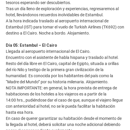
tesoros esperando ser descubiertos.
Tras un día lleno de exploración y experiencias, regresaremos al
hotel, llevándonos recuerdos inolvidables de Estambul.
A la hora indicada traslado al aeropuerto internacional de
Estambul (IST) para tomar el vuelo de Turkish Airlines (TK692) con
destino a El Cairo. Noche a bordo. Alojamiento.
Día 05: Estambul – El Cairo
Llegada al aeropuerto internacional de El Cairo.
Encuentro con el asistente de habla hispana y traslado al hotel.
Resto del día libre en El Cairo, capital de Egipto, situada a orillas
del río Nilo y testigo de la primera gran civilización de la
humanidad. Es conocida por los habitantes del país como la
“Madre del Mundo” por su historia milenaria. Alojamiento.
NOTA IMPORTANTE: en general, la hora prevista de entrega de
habitaciones de los hoteles a los viajeros es a partir de la
14:00 hrs., pudiéndose dar el caso de que, aunque el viajero llegue
con anterioridad al hotel, no se le pueda facilitar la habitación
hasta esa hora.
En caso de querer garantizar su habitación desde el momento de
la llegada al hotel, deberá solicitar una noche adicional debiendo