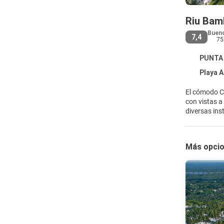
Riu Bamb
Buen
7,4
75
PUNTA 
Playa 
El cómodo Cl
con vistas a
diversas ins
Más opcio