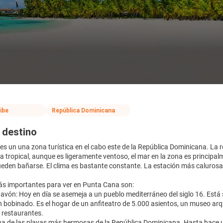
ibe
República Dominicana
 destino
s un una zona turística en el cabo este de la República Dominicana. La r
ma tropical, aunque es ligeramente ventoso, el mar en la zona es principal
ueden bañarse. El clima es bastante constante. La estación más calurosa
ás importantes para ver en Punta Cana son:
havón: Hoy en día se asemeja a un pueblo mediterráneo del siglo 16. Está
n bobinado. Es el hogar de un anfiteatro de 5.000 asientos, un museo arqu
y restaurantes.
 Una de las playas más hermosas de la República Dominicana. Hasta hac