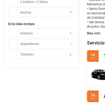
2 Adultos + 2 Niños
kilómetros 
• Santo Domi
Noches
7
es reconocid
de Cristóbal
• Isla Saona
Esta idea incluye
Destinos
1
Más info
Servicio
Alojamientos
1
Transfers
2
14
nov
14
nov