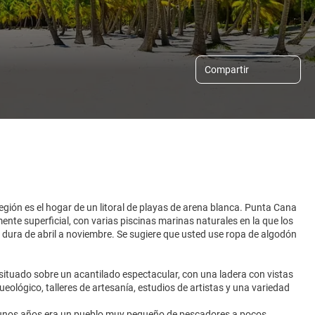
Compartir
egión es el hogar de un litoral de playas de arena blanca. Punta Cana
mente superficial, con varias piscinas marinas naturales en la que los
 dura de abril a noviembre. Se sugiere que usted use ropa de algodón
 situado sobre un acantilado espectacular, con una ladera con vistas
eológico, talleres de artesanía, estudios de artistas y una variedad
e unos años era un pueblo muy pequeño de pescadores a pocos