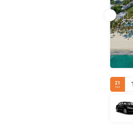
21
nov