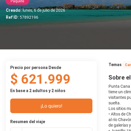
Paquete
Creado:
lunes, 6 de julio de 2026
Ref ID:
57892196
Temas
Car
precio por persona Desde
$ 621.999
Sobre el
Punta Cana e
En base a 2 adultos y 2 niños
tiene un cli
visitantes p
suelta.
¡Lo quiero!
Los sitios m
• Altos de C
al río Chavó
Resumen del viaje
de galerías 
• Juanillo: