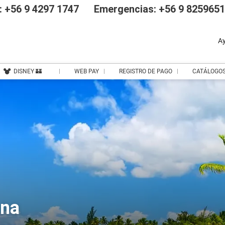
 +56 9 4297 1747
Emergencias: +56 9 825965
A
DISNEY 🏰
WEB PAY
REGISTRO DE PAGO
CATÁLOGO
ana