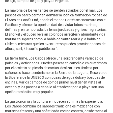
de lujo, campos de golf y playas vírgenes.
La mayoría de los visitantes se sienten atraídos por el mar. Los
paseos en barco permiten admirar la icónica formación rocosa de
El Arco en Land's End, donde el mar de Cortés se encuentra con el
Pacífico, y ofrecen la oportunidad de avistar lobos marinos,
delfines y, en temporada, ballenas jorobadas y grises migratorias.
El snorkel y el buceo revelan coloridos arrecifes y abundante vida
marina en lugares como la bahía de Santa María y la bahía de
Chileno, mientras que los aventureros pueden practicar pesca de
altura, surf, kitesurf o paddle surf.
En tierra firme, Los Cabos ofrece una sorprendente variedad de
paisajes y actividades. Puedes pasear en camello o en cuatrimoto
por el desierto salpicado de cactus, deslizarte en tirolesa por
cañones o hacer senderismo en la Sierra de la Laguna, Reserva de
la Biosfera de la UNESCO con pozas de agua dulce y bosques de
encinas. Varios campos de golf de primer nivel tienen vistas al
océano, y los paseos a caballo al atardecer por la playa son una
opción romántica muy popular.
La gastronomía y la cultura enriquecen aún más la experiencia.
Los Cabos combina los sabores tradicionales mexicanos con
mariscos frescos y una sofisticada cocina costera, desde tacos al