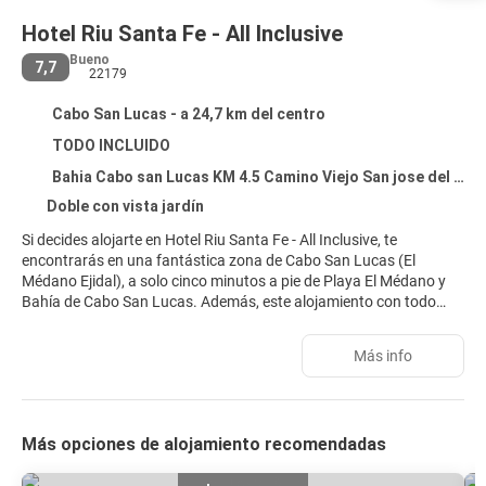
Hotel Riu Santa Fe - All Inclusive
Bueno
7,7
22179
Cabo San Lucas - a 24,7 km del centro
TODO INCLUIDO
Bahia Cabo san Lucas KM 4.5 Camino Viejo San jose del Cabo, Cabo San Lucas 23410
Doble con vista jardín
Si decides alojarte en Hotel Riu Santa Fe - All Inclusive, te
encontrarás en una fantástica zona de Cabo San Lucas (El
Médano Ejidal), a solo cinco minutos a pie de Playa El Médano y
Bahía de Cabo San Lucas. Además, este alojamiento con todo
incluido se encuentra a 4,4 km de Marina Del Rey y a 9,3 km de
Playa de Santa María.
Más info
Relájate en el spa completo, que ofrece masajes, tratamientos
corporales y tratamientos faciales. La diversión está asegurada
en este alojamiento, que ofrece 10 piscinas al aire libre, una
Más opciones de alojamiento recomendadas
discoteca y un parque acuático de acceso gratuito. Encontrarás
además conexión a Internet wifi gratis, servicio de cuidado infantil