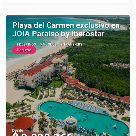
Playa del Carmen exclusivo en
JOIA Paraiso by Iberostar
1 DESTINOS
7 NOCHES
2 TRANSFERS
Paquete
Desde