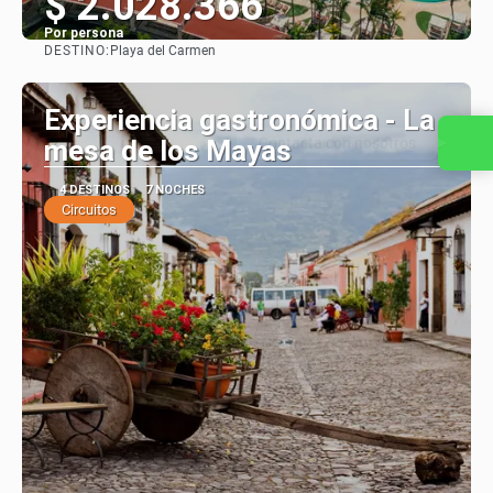
$ 2.028.366
Por persona
DESTINO:
Playa del Carmen
Ver
Experiencia gastronómica - La
Contacta con nosotros
mesa de los Mayas
4 DESTINOS
7 NOCHES
Circuitos