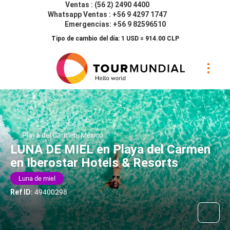
Ventas : (56 2) 2490 4400
Whatsapp Ventas : +56 9 4297 1747
Emergencias: +56 9 82596510
Tipo de cambio del día: 1 USD = 914.00 CLP
Playa del Carmen, México
LUNA DE MIEL en Playa del Carmen
en Iberostar Hotels & Resorts
Luna de miel
Ref ID:
49400298