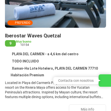
PREFERIDO
Iberostar Waves Quetzal
Muy bueno
9
10154
PLAYA DEL CARMEN - a 4,6 km del centro
TODO INCLUIDO
Xaman-Ha Lote Hotelero, PLAYA DEL CARMEN 77710
Habitación Premium
Contacta con nosotros
Located in Playa del Carmen's Playacar area, this all-inclusive
resort on the Riviera Maya offers access to the Yucatan
Peninsula's attractions. Inspired by Mayan culture, the resort
features multiple dining options, including international buffets
and à la carte restaurants. Guests can enjoy drinks at several
bars, including beach and poolside options, and take advantage
Más info
of room service. Recreational amenities include multiple outdoor