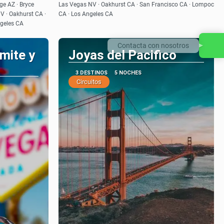
Ver
ge AZ · Bryce
Las Vegas NV · Oakhurst CA · San Francisco CA · Lompoc
V · Oakhurst CA ·
CA · Los Angeles CA
ngeles CA
Contacta con nosotros
mite y
Joyas del Pacifico
3 DESTINOS
5 NOCHES
Circuitos