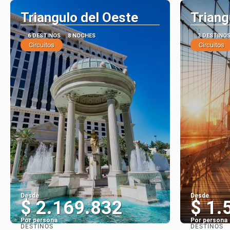
Triangulo del Oeste
Triang
6 DESTINOS
8 NOCHES
3 DESTINO
Circuitos
Circuitos
Desde
Desde
$ 2.169.832
$ 1.
Por persona
Por persona
DESTINOS
DESTINOS