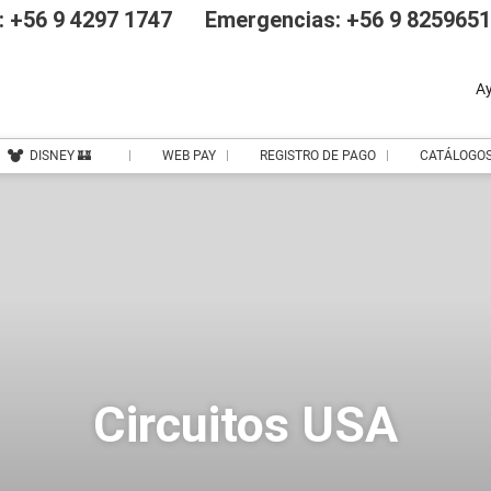
 +56 9 4297 1747
Emergencias: +56 9 825965
A
DISNEY 🏰
WEB PAY
REGISTRO DE PAGO
CATÁLOGO
Circuitos USA