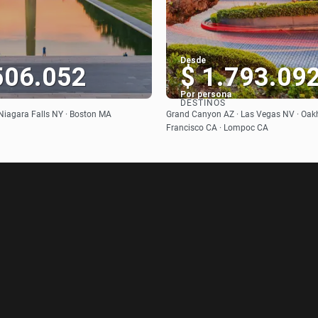
Desde
506.052
$ 1.793.09
Por persona
DESTINOS
Ver
Ver
Niagara Falls NY · Boston MA
Grand Canyon AZ · Las Vegas NV · Oakh
Francisco CA · Lompoc CA