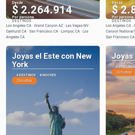
Desde
Desde
$ 2.264.914
$ 2.
Por persona
Por persona
DESTINOS
DESTINOS
Ver
Los Angeles CA · Grand Canyon AZ · Las Vegas NV ·
Los Angeles CA · 
Oakhurst CA · San Francisco CA · Lompoc CA · Los
Canyon National P
Angeles CA
San Francisco CA
Joyas el Este con New
Joyas 
York
3 DESTINO
Circuitos
4 DESTINOS
8 NOCHES
Circuitos