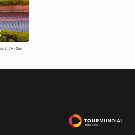
2
urst CA · San