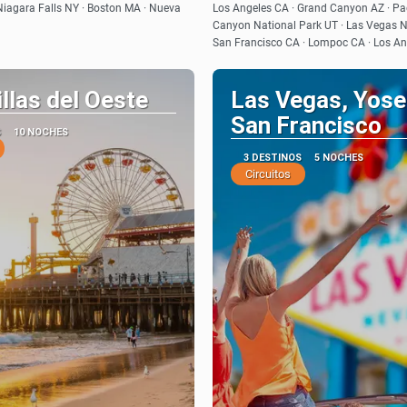
Ver
Ver
Niagara Falls NY · Boston MA · Nueva
Los Angeles CA · Grand Canyon AZ · Pa
Canyon National Park UT · Las Vegas N
San Francisco CA · Lompoc CA · Los A
llas del Oeste
Las Vegas, Yose
San Francisco
S
10 NOCHES
3 DESTINOS
5 NOCHES
Circuitos