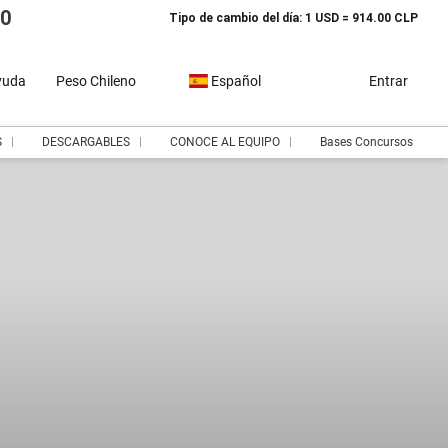
10
Tipo de cambio del día: 1 USD = 914.00 CLP
yuda
Peso Chileno
Español
Entrar
S
DESCARGABLES
CONOCE AL EQUIPO
Bases Concursos