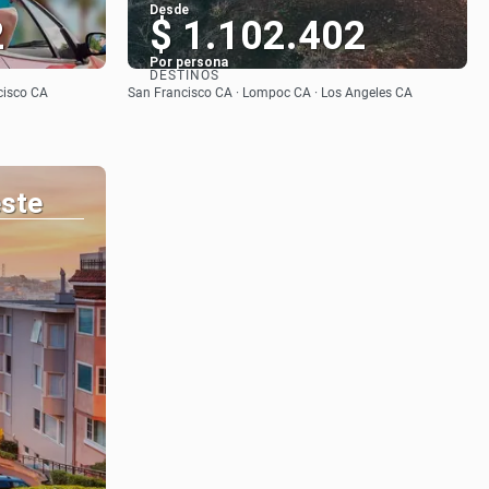
Desde
2
$ 1.102.402
Por persona
DESTINOS
Ver
cisco CA
San Francisco CA · Lompoc CA · Los Angeles CA
este