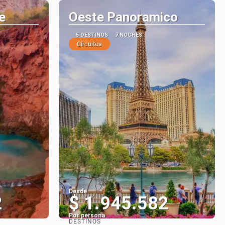
e
Oeste Panoramico
5 DESTINOS
7 NOCHES
Circuitos
Desde
2
$ 1.945.582
Por persona
DESTINOS