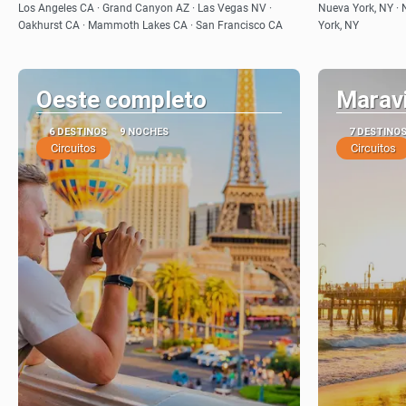
Ver
Los Angeles CA · Grand Canyon AZ · Las Vegas NV ·
Nueva York, NY · 
Oakhurst CA · Mammoth Lakes CA · San Francisco CA
York, NY
Oeste completo
Maravi
6 DESTINOS
9 NOCHES
7 DESTINO
Circuitos
Circuitos