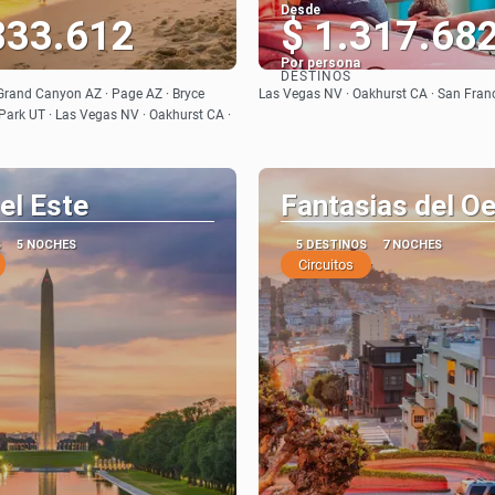
Desde
833.612
$ 1.317.68
Por persona
DESTINOS
Ver
Ver
Grand Canyon AZ · Page AZ · Bryce
Las Vegas NV · Oakhurst CA · San Fran
ark UT · Las Vegas NV · Oakhurst CA ·
el Este
Fantasias del O
S
5 NOCHES
5 DESTINOS
7 NOCHES
Circuitos