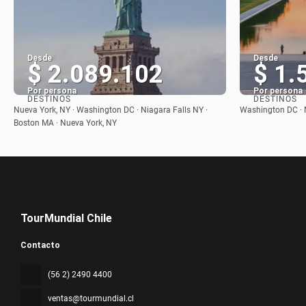
Desde
Desde
$ 2.089.102
$ 1.
Por persona
Por persona
DESTINOS
DESTINOS
Ver
Nueva York, NY · Washington DC · Niagara Falls NY ·
Washington DC · 
Boston MA · Nueva York, NY
TourMundial Chile
Contacto
(56 2) 2490 4400
ventas@tourmundial.cl