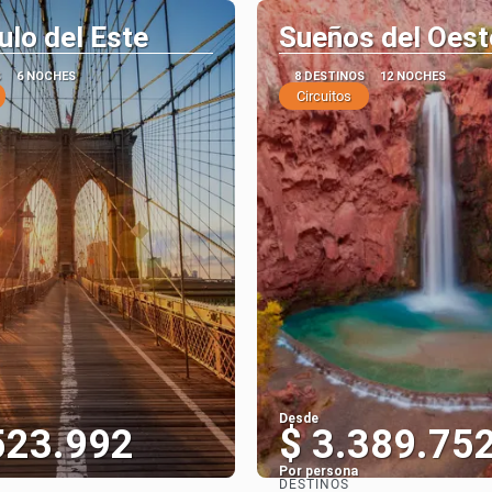
ulo del Este
Sueños del Oest
S
6 NOCHES
8 DESTINOS
12 NOCHES
Circuitos
Desde
523.992
$ 3.389.75
Por persona
DESTINOS