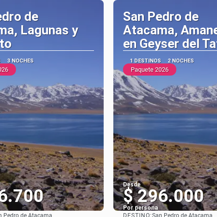
edro de
San Pedro de
ma, Lagunas y
Atacama, Aman
to
en Geyser del Ta
S
3 NOCHES
1 DESTINOS
2 NOCHES
026
Paquete 2026
Desde
6.700
$ 296.000
Por persona
DESTINO:
n Pedro de Atacama
San Pedro de Atacama