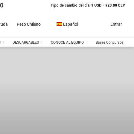
10
Tipo de cambio del día: 1 USD = 920.00 CLP
yuda
Peso Chileno
Español
Entrar
S
DESCARGABLES
CONOCE AL EQUIPO
Bases Concursos