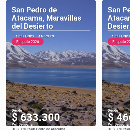
San Pedro de
San P
Atacama, Maravillas
Ataca
del Desierto
Desier
1 DESTINOS
4 NOCHES
1 DESTINO
Paquete 2026
Paquete 2
Desde
Desde
$ 633.300
$ 46
Por persona
Por persona
DESTINO:
DESTINO:
San Pedro de Atacama
Sa