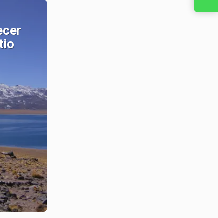
ecer
tio