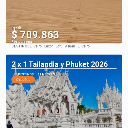
Desde
$ 709.863
Por persona
DESTINOS
El Cairo · Luxor · Edfu · Asuán · El Cairo
Ver
2 x 1 Tailandia y Phuket 2026
5 DESTINOS
11 NOCHES
Circuitos