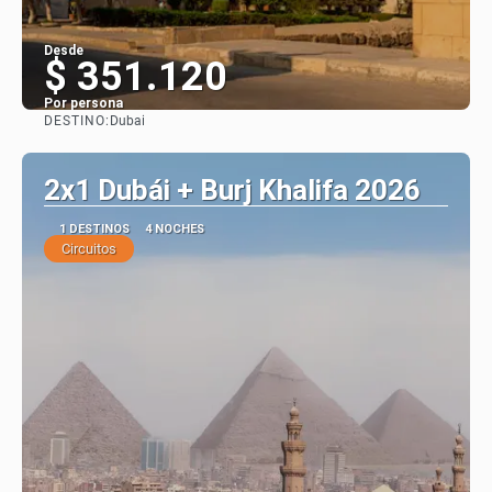
Desde
$ 351.120
Por persona
DESTINO:
Dubai
Ver
2x1 Dubái + Burj Khalifa 2026
1 DESTINOS
4 NOCHES
Circuitos