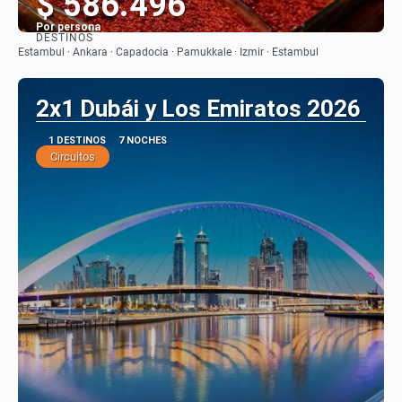
$ 586.496
Por persona
DESTINOS
Ver
Estambul · Ankara · Capadocia · Pamukkale · Izmir · Estambul
2x1 Dubái y Los Emiratos 2026
1 DESTINOS
7 NOCHES
Circuitos