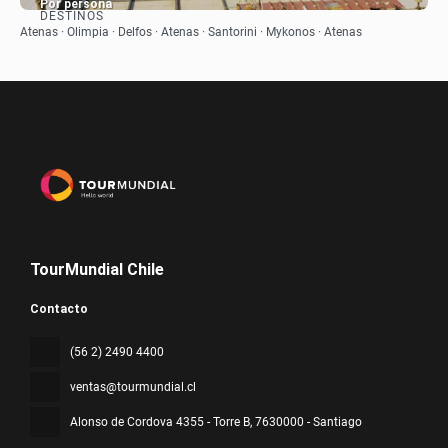
Por persona
DESTINOS
Ver
Atenas · Olimpia · Delfos · Atenas · Santorini · Mykonos · Atenas
TourMundial Chile
Contacto
(56 2) 2490 4400
ventas@tourmundial.cl
Alonso de Cordova 4355 - Torre B
, 7630000 - Santiago