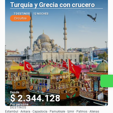
Turquía y Grecia con crucero
7 DESTINOS
12 NOCHES
Circuitos
Contacta con nosotros
Desde
$ 2.344.128
Por persona
DESTINOS
Ver
Estambul · Ankara · Capadocia · Pamukkale · Izmir · Patmos · Atenas