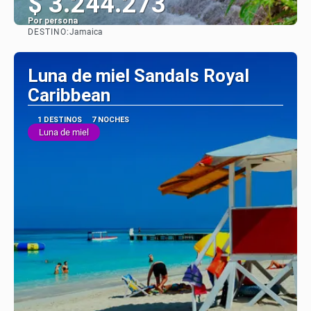
$ 3.244.273
Por persona
DESTINO:
Jamaica
Ver
Luna de miel Sandals Royal
Caribbean
1 DESTINOS
7 NOCHES
Luna de miel