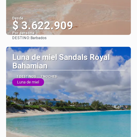
Desde
$ 3.622.909
Por persona
DESTINO:
Barbados
Ver
Luna de miel Sandals Royal
Bahamian
1 DESTINOS
7 NOCHES
Luna de miel