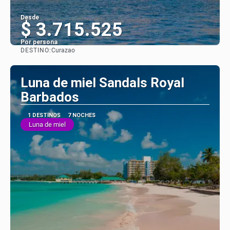
Desde
$ 3.715.525
Por persona
DESTINO:
Curazao
Ver
Luna de miel Sandals Royal
Barbados
1 DESTINOS
7 NOCHES
Luna de miel