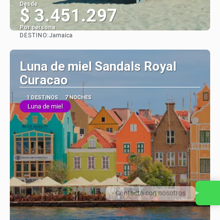
Desde
$ 3.451.297
Por persona
DESTINO:
Jamaica
Ver
Luna de miel Sandals Royal
Curacao
1 DESTINOS
7 NOCHES
Luna de miel
Contacta con nosotros