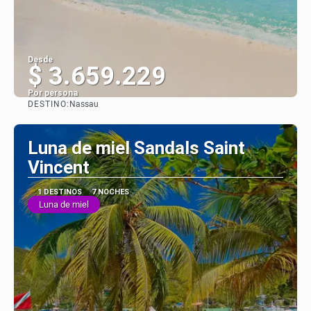
Desde
$ 3.659.229
Por persona
DESTINO:
Nassau
Ver
Luna de miel Sandals Saint
Vincent
1 DESTINOS
7 NOCHES
Luna de miel