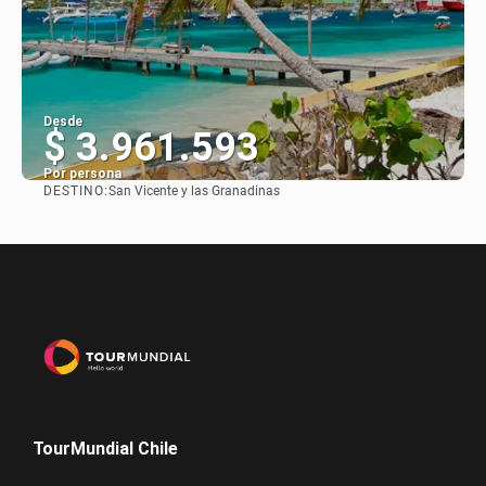
Desde
$ 3.961.593
Por persona
DESTINO:
San Vicente y las Granadinas
Ver
TourMundial Chile